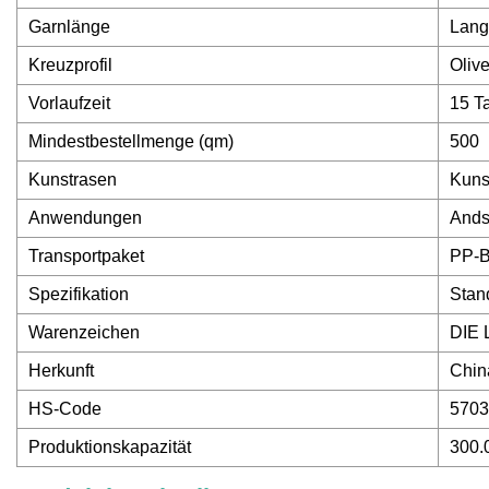
Garnlänge
Lang
Kreuzprofil
Oliv
Vorlaufzeit
15 T
Mindestbestellmenge (qm)
500
Kunstrasen
Kuns
Anwendungen
Ands
Transportpaket
PP-B
Spezifikation
Stan
Warenzeichen
DIE
Herkunft
Chin
HS-Code
5703
Produktionskapazität
300.