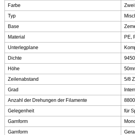
Farbe
Zwei
Typ
Misc
Base
Zeme
Material
PE, 
Unterlegplane
Komp
Dichte
9450
Höhe
50m
Zeilenabstand
5/8 Z
Grad
Inter
Anzahl der Drehungen der Filamente
8800
Gelegenheit
für S
Garnform
Mono
Garnform
Gera