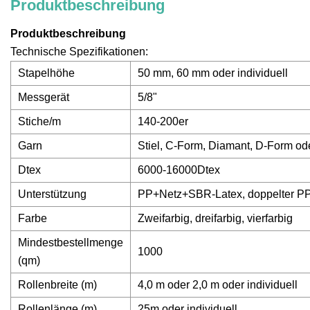
Produktbeschreibung
Produktbeschreibung
Technische Spezifikationen:
Stapelhöhe
50 mm, 60 mm oder individuell
Messgerät
5/8"
Stiche/m
140-200er
Garn
Stiel, C-Form, Diamant, D-Form ode
Dtex
6000-16000Dtex
Unterstützung
PP+Netz+SBR-Latex, doppelter P
Farbe
Zweifarbig, dreifarbig, vierfarbig
Mindestbestellmenge
1000
(qm)
Rollenbreite (m)
4,0 m oder 2,0 m oder individuell
Rollenlänge (m)
25m oder individuell