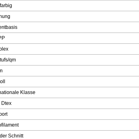
farbig
hung
ntbasis
PP
lex
tufs/qm
m
oll
nationale Klasse
 Dtex
port
filament
der Schnitt