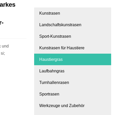
tarkes
Kunstrasen
r-
Landschaftskunstrasen
Sport-Kunstrasen
k und
Kunstrasen für Haustiere
si;
Haustiergras
Laufbahngras
Turnhallenrasen
Sportrasen
Werkzeuge und Zubehör